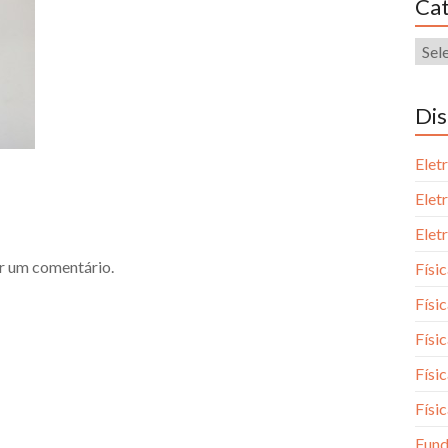
Cat
Dis
Elet
Elet
Elet
r um comentário.
Físi
Físic
Físic
Físic
Físic
Fund