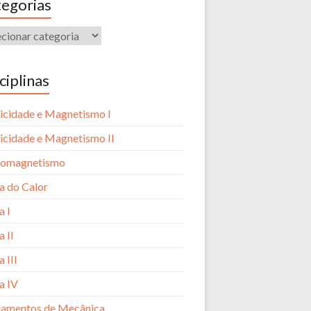
egorias
ciplinas
ricidade e Magnetismo I
ricidade e Magnetismo II
romagnetismo
ca do Calor
a I
a II
a III
a IV
amentos de Mecânica