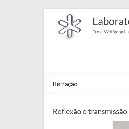
Pular
para
Laborat
o
conteúdo
Ernst Wolfgang Ha
Refração
Reflexão e transmissão