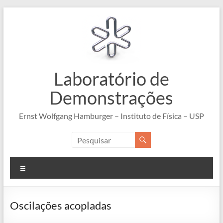
Pular
para
o
conteúdo
Laboratório de
Demonstrações
Ernst Wolfgang Hamburger – Instituto de Física – USP
Menu
Oscilações acopladas