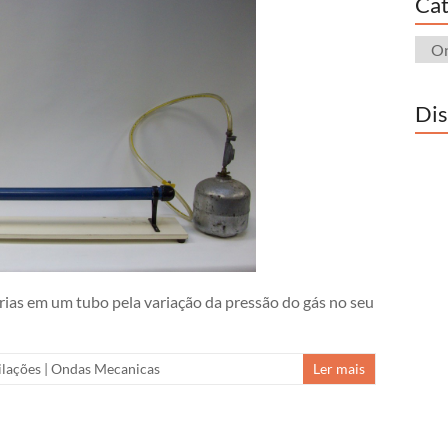
Cat
Cate
Dis
rias em um tubo pela variação da pressão do gás no seu
ilações
|
Ondas Mecanicas
Ler mais