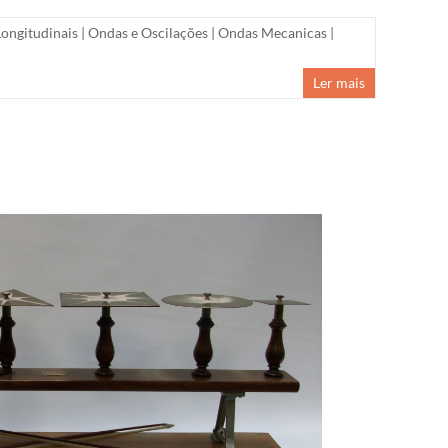
Longitudinais
|
Ondas e Oscilações
|
Ondas Mecanicas
|
Ler mais