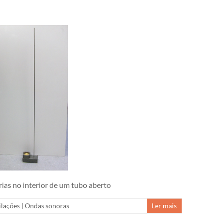
rias no interior de um tubo aberto
ilações
|
Ondas sonoras
Ler mais