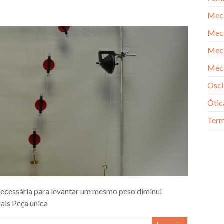
Mec
Mecâ
Mecâ
Mecâ
Osci
Ótic
Term
cessária para levantar um mesmo peso diminui
iais Peça única