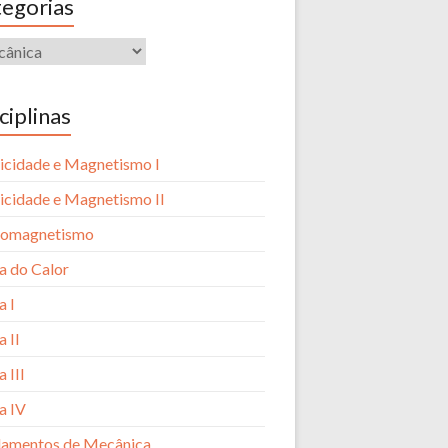
egorias
ciplinas
ricidade e Magnetismo I
ricidade e Magnetismo II
romagnetismo
ca do Calor
a I
a II
a III
a IV
amentos de Mecânica