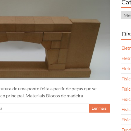
Cat
Dis
Elet
Elet
Elet
Físi
tura de uma ponte feita a partir de peças que se
Físic
co principal. Materiais Blocos de madeira
Físic
ca
Ler mais
Físic
Físic
Fund